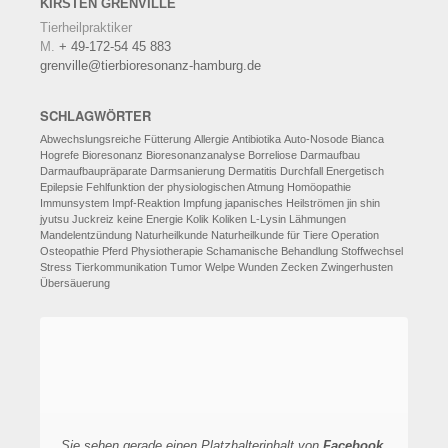
KIRSTEN
GRENVILLE
Tierheilpraktiker
M.
+ 49-172-54 45 883
grenville@tierbioresonanz-hamburg.de
SCHLAGWÖRTER
Abwechslungsreiche Fütterung
Allergie
Antibiotika
Auto-Nosode
Bianca
Hogrefe
Bioresonanz
Bioresonanzanalyse
Borreliose
Darmaufbau
Darmaufbaupräparate
Darmsanierung
Dermatitis
Durchfall
Energetisch
Epilepsie
Fehlfunktion der physiologischen Atmung
Homöopathie
Immunsystem
Impf-Reaktion
Impfung
japanisches Heilströmen
jin shin
jyutsu
Juckreiz
keine Energie
Kolik
Koliken
L-Lysin
Lähmungen
Mandelentzündung
Naturheilkunde
Naturheilkunde für Tiere
Operation
Osteopathie
Pferd
Physiotherapie
Schamanische Behandlung
Stoffwechsel
Stress
Tierkommunikation
Tumor
Welpe
Wunden
Zecken
Zwingerhusten
Übersäuerung
Sie sehen gerade einen Platzhalterinhalt von
Facebook
.