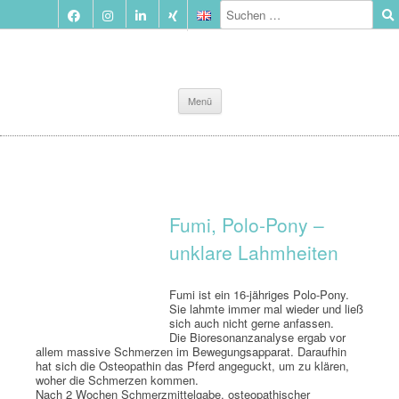
Zum
Menü
Inhalt
springen
Fumi, Polo-Pony –
unklare Lahmheiten
Fumi ist ein 16-jähriges Polo-Pony.
Sie lahmte immer mal wieder und ließ
sich auch nicht gerne anfassen.
Die Bioresonanzanalyse ergab vor
allem massive Schmerzen im Bewegungsapparat.
Daraufhin
hat sich die Osteopathin das Pferd angeguckt, um zu klären,
woher die Schmerzen kommen.
Nach 2 Wochen Schmerzmittelgabe, osteopathischer