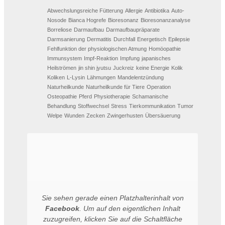
Abwechslungsreiche Fütterung
Allergie
Antibiotika
Auto-
Nosode
Bianca Hogrefe
Bioresonanz
Bioresonanzanalyse
Borreliose
Darmaufbau
Darmaufbaupräparate
Darmsanierung
Dermatitis
Durchfall
Energetisch
Epilepsie
Fehlfunktion der physiologischen Atmung
Homöopathie
Immunsystem
Impf-Reaktion
Impfung
japanisches
Heilströmen
jin shin jyutsu
Juckreiz
keine Energie
Kolik
Koliken
L-Lysin
Lähmungen
Mandelentzündung
Naturheilkunde
Naturheilkunde für Tiere
Operation
Osteopathie
Pferd
Physiotherapie
Schamanische
Behandlung
Stoffwechsel
Stress
Tierkommunikation
Tumor
Welpe
Wunden
Zecken
Zwingerhusten
Übersäuerung
Sie sehen gerade einen Platzhalterinhalt von
Facebook
. Um auf den eigentlichen Inhalt
zuzugreifen, klicken Sie auf die Schaltfläche