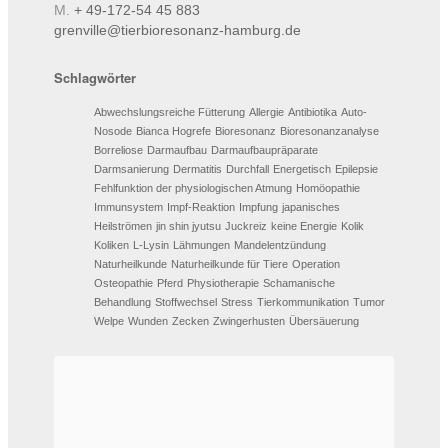
M.
+ 49-172-54 45 883
grenville@tierbioresonanz-hamburg.de
Schlagwörter
Abwechslungsreiche Fütterung
Allergie
Antibiotika
Auto-
Nosode
Bianca Hogrefe
Bioresonanz
Bioresonanzanalyse
Borreliose
Darmaufbau
Darmaufbaupräparate
Darmsanierung
Dermatitis
Durchfall
Energetisch
Epilepsie
Fehlfunktion der physiologischen Atmung
Homöopathie
Immunsystem
Impf-Reaktion
Impfung
japanisches
Heilströmen
jin shin jyutsu
Juckreiz
keine Energie
Kolik
Koliken
L-Lysin
Lähmungen
Mandelentzündung
Naturheilkunde
Naturheilkunde für Tiere
Operation
Osteopathie
Pferd
Physiotherapie
Schamanische
Behandlung
Stoffwechsel
Stress
Tierkommunikation
Tumor
Welpe
Wunden
Zecken
Zwingerhusten
Übersäuerung