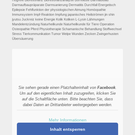
Hogrefe
Bioresonanz
Bioresonanzanalyse
Borreliose
Darmaufbau
Darmaufbaupräparate
Darmsanierung
Dermatitis
Durchfall
Energetisch
Epilepsie
Fehlfunktion der physiologischen Atmung
Homöopathie
Immunsystem
Impf-Reaktion
Impfung
japanisches Heilströmen
jin shin
jyutsu
Juckreiz
keine Energie
Kolik
Koliken
L-Lysin
Lähmungen
Mandelentzündung
Naturheilkunde
Naturheilkunde für Tiere
Operation
Osteopathie
Pferd
Physiotherapie
Schamanische Behandlung
Stoffwechsel
Stress
Tierkommunikation
Tumor
Welpe
Wunden
Zecken
Zwingerhusten
Übersäuerung
Sie sehen gerade einen Platzhalterinhalt von
Facebook
.
Um auf den eigentlichen Inhalt zuzugreifen, klicken Sie
auf die Schaltfläche unten. Bitte beachten Sie, dass
dabei Daten an Drittanbieter weitergegeben werden.
Mehr Informationen
Inhalt entsperren