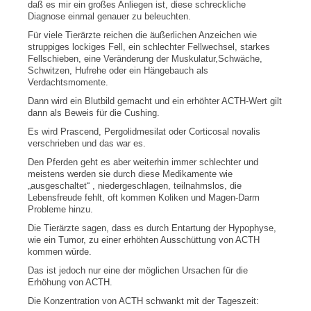
daß es mir ein großes Anliegen ist, diese schreckliche
Diagnose einmal genauer zu beleuchten.
Für viele Tierärzte reichen die äußerlichen Anzeichen wie
struppiges lockiges Fell, ein schlechter Fellwechsel, starkes
Fellschieben, eine Veränderung der Muskulatur,Schwäche,
Schwitzen, Hufrehe oder ein Hängebauch als
Verdachtsmomente.
Dann wird ein Blutbild gemacht und ein erhöhter ACTH-Wert gilt
dann als Beweis für die Cushing.
Es wird Prascend,
Pergolidmesilat oder Corticosal novalis
verschrieben und das war es.
Den Pferden geht es aber weiterhin immer schlechter und
meistens werden sie durch diese Medikamente wie
„ausgeschaltet“ , niedergeschlagen, teilnahmslos, die
Lebensfreude fehlt, oft kommen Koliken und Magen-Darm
Probleme hinzu.
Die Tierärzte sagen, dass es durch Entartung der Hypophyse,
wie ein Tumor, zu einer erhöhten Ausschüttung von ACTH
kommen würde.
Das ist jedoch nur eine der möglichen Ursachen für die
Erhöhung von ACTH.
Die Konzentration von ACTH schwankt mit der Tageszeit: