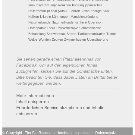
Immunsystem
Impf-Reaktion
Impfung
japanisches
Heilströmen
jin shin jyutsu
Juckreiz
keine Energie
Kolik
Koliken
L-Lysin
Lähmungen
Mandelentzündung
Naturheilkunde
Naturheilkunde für Tiere
Operation
Osteopathie
Pferd
Physiotherapie
Schamanische
Behandlung
Stoffwechsel
Stress
Tierkommunikation
Tumor
Welpe
Wunden
Zecken
Zwingerhusten
Übersäuerung
Sie sehen gerade einen Platzhalterinhalt von
Facebook
. Um auf den eigentlichen Inhalt
zuzugreifen, klicken Sie auf die Schaltfläche unten.
Bitte beachten Sie, dass dabei Daten an Drittanbieter
weitergegeben werden.
Mehr Informationen
Inhalt entsperren
Erforderlichen Service akzeptieren und Inhalte
entsperren
© Copyright -
Tier Bio Resonanz Hamburg
|
Impressum
|
Datenschutz