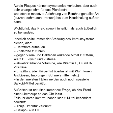
Aurale Plaques können symptomlos verlaufen, aber auch
sehr unangenehm für das Pferd sein,
was sich in massiver Ablehnung von Berührungen aller Art
(putzen, schmusen, trensen) bis zum Headshaking äußern
kann.
Wichtig ist, das Pferd sowohl innerlich als auch äußerlich
zu behandeln.
Innerlich sollte immer der Stärkung des Immunsystems
dienen, also:
– Darmflora aufbauen
– Vitalstoffe zuführen
– gegen Viren- und Bakterien wirkende Mittel zufüttern,
wie z.B. L-Lysin und Zistrose
– abwehrstärkende Vitamine, wie Vitamin E, C und B-
Vitamine
– Entgiftung (der Körper ist überlastet mit Wurmkuren,
Antibiosen, Impfungen, Schmerzmitteln etc.)
– in den meisten Fällen werden auch noch spezielle
Sarkoid-Mittel benötigt
Äußerlich ist natürlich immer die Frage, ob das Pferd
einen überhaupt an das Ohr lässt….
Falls ihr daran kommt, haben sich 2 Mittel besonders
bewährt:
– Thuja Urtinktur verdünnt
– Calapo Skin Oil