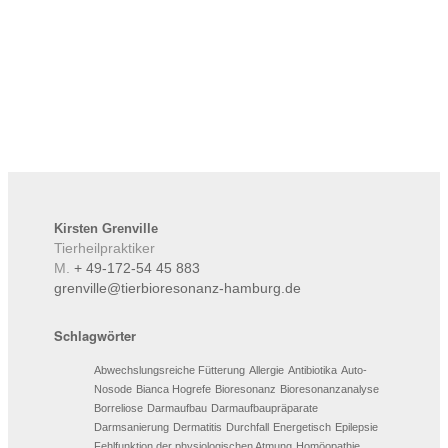
Kirsten
Grenville
Tierheilpraktiker
M.
+ 49-172-54 45 883
grenville@tierbioresonanz-hamburg.de
Schlagwörter
Abwechslungsreiche Fütterung
Allergie
Antibiotika
Auto-
Nosode
Bianca Hogrefe
Bioresonanz
Bioresonanzanalyse
Borreliose
Darmaufbau
Darmaufbaupräparate
Darmsanierung
Dermatitis
Durchfall
Energetisch
Epilepsie
Fehlfunktion der physiologischen Atmung
Homöopathie