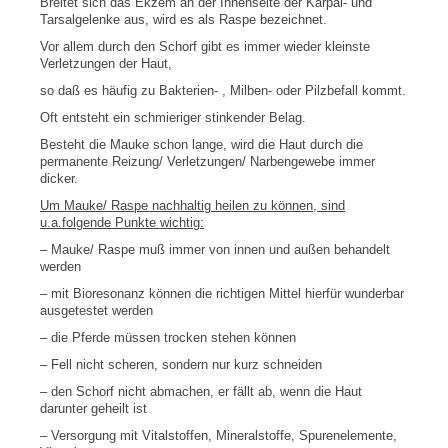
Breitet sich das Ekzem an der Innenseite der Karpal- und
Tarsalgelenke aus, wird es als Raspe bezeichnet.
Vor allem durch den Schorf gibt es immer wieder kleinste
Verletzungen der Haut,
so daß es häufig zu Bakterien- , Milben- oder Pilzbefall kommt.
Oft entsteht ein schmieriger stinkender Belag.
Besteht die Mauke schon lange, wird die Haut durch die
permanente Reizung/ Verletzungen/ Narbengewebe immer
dicker.
Um Mauke/ Raspe nachhaltig heilen zu können, sind
u.a.folgende Punkte wichtig:
– Mauke/ Raspe muß immer von innen und außen behandelt
werden
– mit Bioresonanz können die richtigen Mittel hierfür wunderbar
ausgetestet werden
– die Pferde müssen trocken stehen können
– Fell nicht scheren, sondern nur kurz schneiden
– den Schorf nicht abmachen, er fällt ab, wenn die Haut
darunter geheilt ist
– Versorgung mit Vitalstoffen, Mineralstoffe, Spurenelemente,