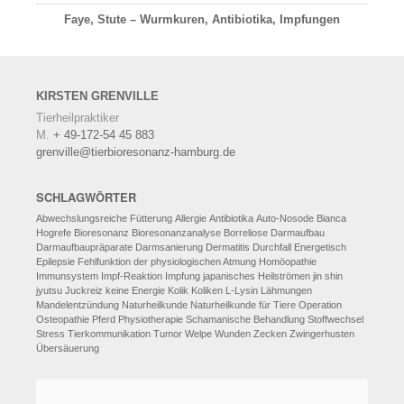
Faye, Stute – Wurmkuren, Antibiotika, Impfungen
KIRSTEN
GRENVILLE
Tierheilpraktiker
M.
+ 49-172-54 45 883
grenville@tierbioresonanz-hamburg.de
SCHLAGWÖRTER
Abwechslungsreiche Fütterung
Allergie
Antibiotika
Auto-Nosode
Bianca
Hogrefe
Bioresonanz
Bioresonanzanalyse
Borreliose
Darmaufbau
Darmaufbaupräparate
Darmsanierung
Dermatitis
Durchfall
Energetisch
Epilepsie
Fehlfunktion der physiologischen Atmung
Homöopathie
Immunsystem
Impf-Reaktion
Impfung
japanisches Heilströmen
jin shin
jyutsu
Juckreiz
keine Energie
Kolik
Koliken
L-Lysin
Lähmungen
Mandelentzündung
Naturheilkunde
Naturheilkunde für Tiere
Operation
Osteopathie
Pferd
Physiotherapie
Schamanische Behandlung
Stoffwechsel
Stress
Tierkommunikation
Tumor
Welpe
Wunden
Zecken
Zwingerhusten
Übersäuerung