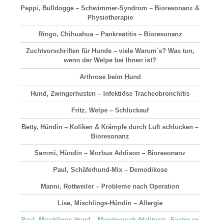
Peppi, Bulldogge – Schwimmer-Syndrom – Bioresonanz &
Physiotherapie
Ringo, Chihuahua – Pankreatitis – Bioresonanz
Zuchtvorschriften für Hunde – viele Warum´s? Was tun,
wenn der Welpe bei Ihnen ist?
Arthrose beim Hund
Hund, Zwingerhusten – Infektiöse Tracheobronchitis
Fritz, Welpe – Schluckauf
Betty, Hündin – Koliken & Krämpfe durch Luft schlucken –
Bioresonanz
Sammi, Hündin – Morbus Addison – Bioresonanz
Paul, Schäferhund-Mix – Demodikose
Manni, Rottweiler – Probleme nach Operation
Lise, Mischlings-Hündin – Allergie
Paul, Mischlings-Hund – Mundgeruch (Halitosis, Foetor ex