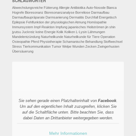
SCHLAGWÖRTER
Abwechslungsreiche Fütterung
Allergie
Antibiotika
Auto-Nosode
Bianca
Hogrefe
Bioresonanz
Bioresonanzanalyse
Borreliose
Darmaufbau
Darmaufbaupräparate
Darmsanierung
Dermatitis
Durchfall
Energetisch
Epilepsie
Fehlfunktion der physiologischen Atmung
Homöopathie
Immunsystem
Impf-Reaktion
Impfung
japanisches Heilströmen
jin shin
jyutsu
Juckreiz
keine Energie
Kolik
Koliken
L-Lysin
Lähmungen
Mandelentzündung
Naturheilkunde
Naturheilkunde für Tiere
Operation
Osteopathie
Pferd
Physiotherapie
Schamanische Behandlung
Stoffwechsel
Stress
Tierkommunikation
Tumor
Welpe
Wunden
Zecken
Zwingerhusten
Übersäuerung
Sie sehen gerade einen Platzhalterinhalt von
Facebook
.
Um auf den eigentlichen Inhalt zuzugreifen, klicken Sie
auf die Schaltfläche unten. Bitte beachten Sie, dass
dabei Daten an Drittanbieter weitergegeben werden.
Mehr Informationen