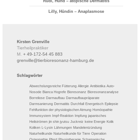
Rudi, Hund – atopische Dermatitis
Lilly, Hündin – Anaplasmose
Kirsten
Grenville
Tierheilpraktiker
M.
+ 49-172-54 45 883
grenville@tierbioresonanz-hamburg.de
Schlagwörter
Abwechslungsreiche Fütterung
Allergie
Antibiotika
Auto-
Nosode
Bianca Hogrefe
Bioresonanz
Bioresonanzanalyse
Borreliose
Darmaufbau
Darmaufbaupräparate
Darmsanierung
Dermatitis
Durchfall
Energetisch
Epilepsie
Fehlfunktion der physiologischen Atmung
Homöopathie
Immunsystem
Impf-Reaktion
Impfung
japanisches
Heilströmen
jin shin jyutsu
Juckreiz
keine Energie
Kolik
Koliken
L-Lysin
Lähmungen
Mandelentzündung
Naturheilkunde
Naturheilkunde für Tiere
Operation
Osteopathie
Pferd
Physiotherapie
Schamanische