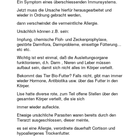
Ein Symptom eines überschiessenden Immunsystems.
Jetzt muss die Ursache hierfür herausgearbeitet und
wieder in Ordnung gebracht werden,
dann verschwindet die vermeintliche Allergie.
Ursächlich können z.B. sein:
Impfung, chemische Floh- und Zeckenprophylaxe,
gestörte Darmflora, Darmprobleme, einseitige Fütterung…
etc etc.
Wichtig ist erst einmal, daß die Ausleitungsorgane
funktionieren, d.h. Darm , Nieren und Leber müssen
aufbaut sein, damit sich nicht alles im Körper verteilt.
Bekommt das Tier Bio-Futter? Falls nicht, gibt man immer
wieder Hormone, Antibiotika usw. über das Futter in den
Körper.
Lise hatte diverse rote, zum Teil offene Stellen über den
gesamten Körper verteilt, die sie sich
immer wieder aufleckte.
Etwaige ursächliche Parasiten waren bereits durch den
Tierarzt ausgeschlossen, dieser meinte,
es sei eine Allergie, verordnete dauerhaft Cortison und
hypoallergenes Trockenfutter.