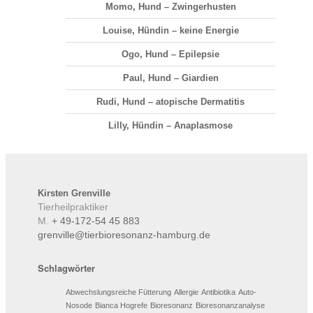
Momo, Hund – Zwingerhusten
Louise, Hündin – keine Energie
Ogo, Hund – Epilepsie
Paul, Hund – Giardien
Rudi, Hund – atopische Dermatitis
Lilly, Hündin – Anaplasmose
Kirsten
Grenville
Tierheilpraktiker
M.
+ 49-172-54 45 883
grenville@tierbioresonanz-hamburg.de
Schlagwörter
Abwechslungsreiche Fütterung
Allergie
Antibiotika
Auto-
Nosode
Bianca Hogrefe
Bioresonanz
Bioresonanzanalyse