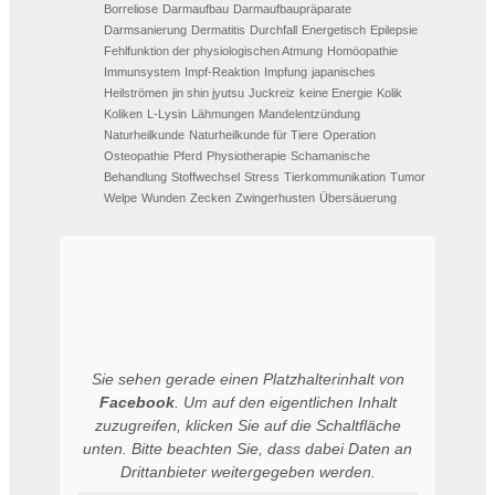
Borreliose
Darmaufbau
Darmaufbaupräparate
Darmsanierung
Dermatitis
Durchfall
Energetisch
Epilepsie
Fehlfunktion der physiologischen Atmung
Homöopathie
Immunsystem
Impf-Reaktion
Impfung
japanisches
Heilströmen
jin shin jyutsu
Juckreiz
keine Energie
Kolik
Koliken
L-Lysin
Lähmungen
Mandelentzündung
Naturheilkunde
Naturheilkunde für Tiere
Operation
Osteopathie
Pferd
Physiotherapie
Schamanische
Behandlung
Stoffwechsel
Stress
Tierkommunikation
Tumor
Welpe
Wunden
Zecken
Zwingerhusten
Übersäuerung
Sie sehen gerade einen Platzhalterinhalt von
Facebook
. Um auf den eigentlichen Inhalt
zuzugreifen, klicken Sie auf die Schaltfläche
unten. Bitte beachten Sie, dass dabei Daten an
Drittanbieter weitergegeben werden.