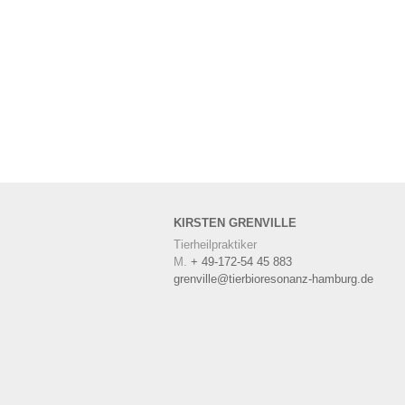
KIRSTEN
GRENVILLE
Tierheilpraktiker
M.
+ 49-172-54 45 883
grenville@tierbioresonanz-hamburg.de