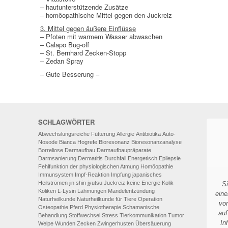
– hautunterstützende Zusätze
– homöopathische Mittel gegen den Juckreiz
3. Mittel gegen äußere Einflüsse
– Pfoten mit warmem Wasser abwaschen
– Calapo Bug-off
– St. Bernhard Zecken-Stopp
– Zedan Spray
– Gute Besserung –
SCHLAGWÖRTER
Abwechslungsreiche Fütterung
Allergie
Antibiotika
Auto-
Nosode
Bianca Hogrefe
Bioresonanz
Bioresonanzanalyse
Borreliose
Darmaufbau
Darmaufbaupräparate
Darmsanierung
Dermatitis
Durchfall
Energetisch
Epilepsie
Fehlfunktion der physiologischen Atmung
Homöopathie
Immunsystem
Impf-Reaktion
Impfung
japanisches
Heilströmen
jin shin jyutsu
Juckreiz
keine Energie
Kolik
S
Koliken
L-Lysin
Lähmungen
Mandelentzündung
eine
Naturheilkunde
Naturheilkunde für Tiere
Operation
vo
Osteopathie
Pferd
Physiotherapie
Schamanische
auf
Behandlung
Stoffwechsel
Stress
Tierkommunikation
Tumor
In
Welpe
Wunden
Zecken
Zwingerhusten
Übersäuerung