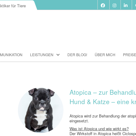
ktiker für Tiere
Zum
MUNIKATION
LEISTUNGEN
DER BLOG!
ÜBER MICH
PREIS
Inhalt
springen
BIORESONANZ-THERAPIE
SEMINARE
TIERKOMMUNIKATION SEMINARE
Atopica – zur Behandlu
Hund & Katze – eine kr
FUTTERBERATUNG
IMPFBERATUNG
Atopica wird zur Behandlung der atop
eingesetzt.
HOMÖOPATHIE
Was ist Atopica und wie wirkt es?
Der Wirkstoff in Atopica heißt Ciclo