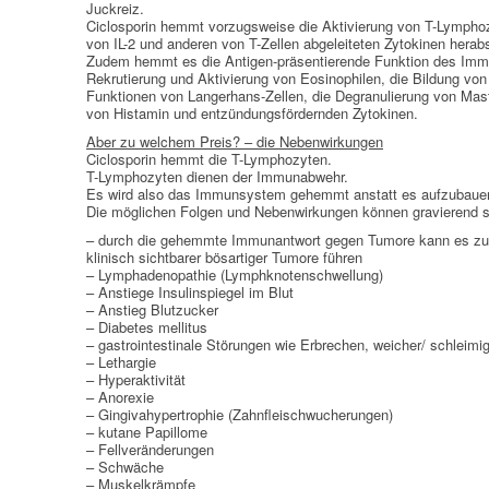
AUTO-NOSODEN
Juckreiz.
Ciclosporin hemmt vorzugsweise die Aktivierung von T-Lymphoz
von IL-2 und anderen von T-Zellen abgeleiteten Zytokinen herabs
GEOPATHISCHE
Zudem hemmt es die Antigen-präsentierende Funktion des Immu
BELASTUNGEN/ELEKTROSMOG
Rekrutierung und Aktivierung von Eosinophilen, die Bildung von
Funktionen von Langerhans-Zellen, die Degranulierung von Mast
von Histamin und entzündungsfördernden Zytokinen.
ENERGETISCHES HEILEN – AUCH
Aber zu welchem Preis? – die Nebenwirkungen
FÜR MENSCHEN
Ciclosporin hemmt die T-Lymphozyten.
T-Lymphozyten dienen der Immunabwehr.
Es wird also das Immunsystem gehemmt anstatt es aufzubaue
Die möglichen Folgen und Nebenwirkungen können gravierend s
– durch die gehemmte Immunantwort gegen Tumore kann es zu 
klinisch sichtbarer bösartiger Tumore führen
– Lymphadenopathie (Lymphknotenschwellung)
– Anstiege Insulinspiegel im Blut
– Anstieg Blutzucker
– Diabetes mellitus
– gastrointestinale Störungen wie Erbrechen, weicher/ schleimig
– Lethargie
– Hyperaktivität
– Anorexie
– Gingivahypertrophie (Zahnfleischwucherungen)
– kutane Papillome
– Fellveränderungen
– Schwäche
– Muskelkrämpfe