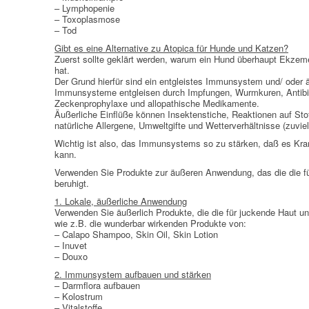
– Lymphopenie
– Toxoplasmose
– Tod
Gibt es eine Alternative zu Atopica für Hunde und Katzen?
Zuerst sollte geklärt werden, warum ein Hund überhaupt Ekze
hat.
Der Grund hierfür sind ein entgleistes Immunsystem und/ oder ä
Immunsysteme entgleisen durch Impfungen, Wurmkuren, Antibi
Zeckenprophylaxe und allopathische Medikamente.
Äußerliche Einflüße können Insektenstiche, Reaktionen auf Stoff
natürliche Allergene, Umweltgifte und Wetterverhältnisse (zuviel
Wichtig ist also, das Immunsystems so zu stärken, daß es Kr
kann.
Verwenden Sie Produkte zur äußeren Anwendung, das die die f
beruhigt.
1. Lokale, äußerliche Anwendung
Verwenden Sie äußerlich Produkte, die die für juckende Haut 
wie z.B. die wunderbar wirkenden Produkte von:
– Calapo Shampoo, Skin Oil, Skin Lotion
– Inuvet
– Douxo
2. Immunsystem aufbauen und stärken
– Darmflora aufbauen
– Kolostrum
– Vitalstoffe