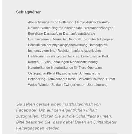
Schlagwörter
Abwechslungsreiche Fütterung
Allergie
Antibiotika
Auto-
Nosode
Bianca Hogrefe
Bioresonanz
Bioresonanzanalyse
Borreliose
Darmaufbau
Darmaufbaupräparate
Darmsanierung
Dermatitis
Durchfall
Energetisch
Epilepsie
Fehlfunktion der physiologischen Atmung
Homöopathie
Immunsystem
Impf-Reaktion
Impfung
japanisches
Heilströmen
jin shin jyutsu
Juckreiz
keine Energie
Kolik
Koliken
L-Lysin
Lähmungen
Mandelentzündung
Naturheilkunde
Naturheilkunde für Tiere
Operation
Osteopathie
Pferd
Physiotherapie
Schamanische
Behandlung
Stoffwechsel
Stress
Tierkommunikation
Tumor
Welpe
Wunden
Zecken
Zwingerhusten
Übersäuerung
Sie sehen gerade einen Platzhalterinhalt von
Facebook
. Um auf den eigentlichen Inhalt
zuzugreifen, klicken Sie auf die Schaltfläche unten.
Bitte beachten Sie, dass dabei Daten an Drittanbieter
weitergegeben werden.