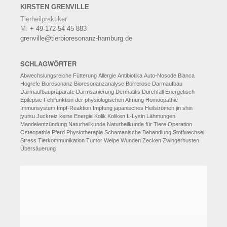
KIRSTEN
GRENVILLE
Tierheilpraktiker
M.
+ 49-172-54 45 883
grenville@tierbioresonanz-hamburg.de
SCHLAGWÖRTER
Abwechslungsreiche Fütterung
Allergie
Antibiotika
Auto-Nosode
Bianca
Hogrefe
Bioresonanz
Bioresonanzanalyse
Borreliose
Darmaufbau
Darmaufbaupräparate
Darmsanierung
Dermatitis
Durchfall
Energetisch
Epilepsie
Fehlfunktion der physiologischen Atmung
Homöopathie
Immunsystem
Impf-Reaktion
Impfung
japanisches Heilströmen
jin shin
jyutsu
Juckreiz
keine Energie
Kolik
Koliken
L-Lysin
Lähmungen
Mandelentzündung
Naturheilkunde
Naturheilkunde für Tiere
Operation
Osteopathie
Pferd
Physiotherapie
Schamanische Behandlung
Stoffwechsel
Stress
Tierkommunikation
Tumor
Welpe
Wunden
Zecken
Zwingerhusten
Übersäuerung