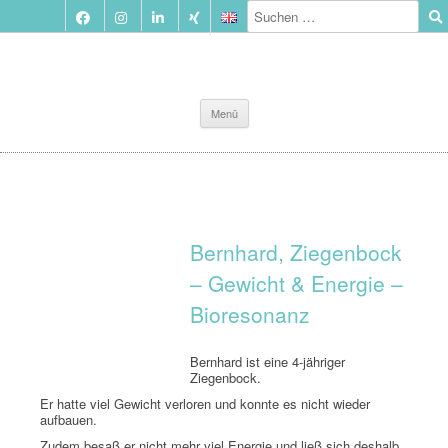
Zum
Menü
Inhalt
springen
Bernhard, Ziegenbock
– Gewicht & Energie –
Bioresonanz
Bernhard ist eine 4-jähriger
Ziegenbock.
Er hatte viel Gewicht verloren und konnte es nicht wieder
aufbauen.
Zudem besaß er nicht mehr viel Energie und ließ sich deshalb