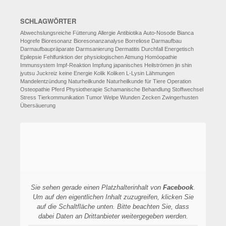
SCHLAGWÖRTER
Abwechslungsreiche Fütterung
Allergie
Antibiotika
Auto-Nosode
Bianca
Hogrefe
Bioresonanz
Bioresonanzanalyse
Borreliose
Darmaufbau
Darmaufbaupräparate
Darmsanierung
Dermatitis
Durchfall
Energetisch
Epilepsie
Fehlfunktion der physiologischen Atmung
Homöopathie
Immunsystem
Impf-Reaktion
Impfung
japanisches Heilströmen
jin shin
jyutsu
Juckreiz
keine Energie
Kolik
Koliken
L-Lysin
Lähmungen
Mandelentzündung
Naturheilkunde
Naturheilkunde für Tiere
Operation
Osteopathie
Pferd
Physiotherapie
Schamanische Behandlung
Stoffwechsel
Stress
Tierkommunikation
Tumor
Welpe
Wunden
Zecken
Zwingerhusten
Übersäuerung
Sie sehen gerade einen Platzhalterinhalt von
Facebook
.
Um auf den eigentlichen Inhalt zuzugreifen, klicken Sie
auf die Schaltfläche unten. Bitte beachten Sie, dass
dabei Daten an Drittanbieter weitergegeben werden.