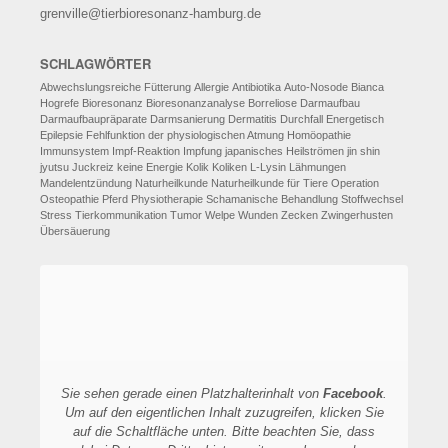
grenville@tierbioresonanz-hamburg.de
SCHLAGWÖRTER
Abwechslungsreiche Fütterung
Allergie
Antibiotika
Auto-Nosode
Bianca
Hogrefe
Bioresonanz
Bioresonanzanalyse
Borreliose
Darmaufbau
Darmaufbaupräparate
Darmsanierung
Dermatitis
Durchfall
Energetisch
Epilepsie
Fehlfunktion der physiologischen Atmung
Homöopathie
Immunsystem
Impf-Reaktion
Impfung
japanisches Heilströmen
jin shin
jyutsu
Juckreiz
keine Energie
Kolik
Koliken
L-Lysin
Lähmungen
Mandelentzündung
Naturheilkunde
Naturheilkunde für Tiere
Operation
Osteopathie
Pferd
Physiotherapie
Schamanische Behandlung
Stoffwechsel
Stress
Tierkommunikation
Tumor
Welpe
Wunden
Zecken
Zwingerhusten
Übersäuerung
Sie sehen gerade einen Platzhalterinhalt von
Facebook
.
Um auf den eigentlichen Inhalt zuzugreifen, klicken Sie
auf die Schaltfläche unten. Bitte beachten Sie, dass