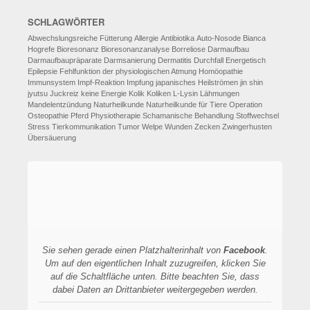
SCHLAGWÖRTER
Abwechslungsreiche Fütterung
Allergie
Antibiotika
Auto-Nosode
Bianca
Hogrefe
Bioresonanz
Bioresonanzanalyse
Borreliose
Darmaufbau
Darmaufbaupräparate
Darmsanierung
Dermatitis
Durchfall
Energetisch
Epilepsie
Fehlfunktion der physiologischen Atmung
Homöopathie
Immunsystem
Impf-Reaktion
Impfung
japanisches Heilströmen
jin shin
jyutsu
Juckreiz
keine Energie
Kolik
Koliken
L-Lysin
Lähmungen
Mandelentzündung
Naturheilkunde
Naturheilkunde für Tiere
Operation
Osteopathie
Pferd
Physiotherapie
Schamanische Behandlung
Stoffwechsel
Stress
Tierkommunikation
Tumor
Welpe
Wunden
Zecken
Zwingerhusten
Übersäuerung
Sie sehen gerade einen Platzhalterinhalt von
Facebook
.
Um auf den eigentlichen Inhalt zuzugreifen, klicken Sie
auf die Schaltfläche unten. Bitte beachten Sie, dass
dabei Daten an Drittanbieter weitergegeben werden.