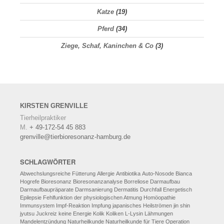
Katze
(19)
Pferd
(34)
Ziege, Schaf, Kaninchen & Co
(3)
KIRSTEN
GRENVILLE
Tierheilpraktiker
M.
+ 49-172-54 45 883
grenville@tierbioresonanz-hamburg.de
SCHLAGWÖRTER
Abwechslungsreiche Fütterung
Allergie
Antibiotika
Auto-Nosode
Bianca
Hogrefe
Bioresonanz
Bioresonanzanalyse
Borreliose
Darmaufbau
Darmaufbaupräparate
Darmsanierung
Dermatitis
Durchfall
Energetisch
Epilepsie
Fehlfunktion der physiologischen Atmung
Homöopathie
Immunsystem
Impf-Reaktion
Impfung
japanisches Heilströmen
jin shin
jyutsu
Juckreiz
keine Energie
Kolik
Koliken
L-Lysin
Lähmungen
Mandelentzündung
Naturheilkunde
Naturheilkunde für Tiere
Operation