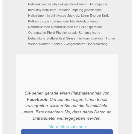
Fehlfunktion der physiologischen Atmung
Homöopathie
Immunsystem
Impf-Reaktion
Impfung
japanisches
Heilströmen
jin shin jyutsu
Juckreiz
keine Energie
Kolik
Koliken
L-Lysin
Lähmungen
Mandelentzündung
Naturheilkunde
Naturheilkunde für Tiere
Operation
Osteopathie
Pferd
Physiotherapie
Schamanische
Behandlung
Stoffwechsel
Stress
Tierkommunikation
Tumor
Welpe
Wunden
Zecken
Zwingerhusten
Übersäuerung
Sie sehen gerade einen Platzhalterinhalt von
Facebook
. Um auf den eigentlichen Inhalt
zuzugreifen, klicken Sie auf die Schaltfläche
unten. Bitte beachten Sie, dass dabei Daten an
Drittanbieter weitergegeben werden.
Mehr Informationen