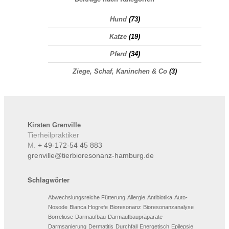
Hund
(73)
Katze
(19)
Pferd
(34)
Ziege, Schaf, Kaninchen & Co
(3)
Kirsten
Grenville
Tierheilpraktiker
M.
+ 49-172-54 45 883
grenville@tierbioresonanz-hamburg.de
Schlagwörter
Abwechslungsreiche Fütterung
Allergie
Antibiotika
Auto-
Nosode
Bianca Hogrefe
Bioresonanz
Bioresonanzanalyse
Borreliose
Darmaufbau
Darmaufbaupräparate
Darmsanierung
Dermatitis
Durchfall
Energetisch
Epilepsie