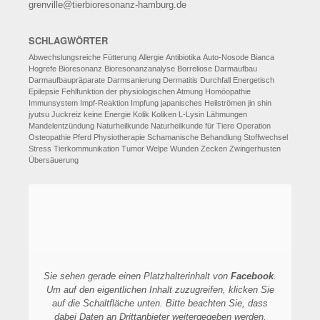
grenville@tierbioresonanz-hamburg.de
SCHLAGWÖRTER
Abwechslungsreiche Fütterung
Allergie
Antibiotika
Auto-Nosode
Bianca
Hogrefe
Bioresonanz
Bioresonanzanalyse
Borreliose
Darmaufbau
Darmaufbaupräparate
Darmsanierung
Dermatitis
Durchfall
Energetisch
Epilepsie
Fehlfunktion der physiologischen Atmung
Homöopathie
Immunsystem
Impf-Reaktion
Impfung
japanisches Heilströmen
jin shin
jyutsu
Juckreiz
keine Energie
Kolik
Koliken
L-Lysin
Lähmungen
Mandelentzündung
Naturheilkunde
Naturheilkunde für Tiere
Operation
Osteopathie
Pferd
Physiotherapie
Schamanische Behandlung
Stoffwechsel
Stress
Tierkommunikation
Tumor
Welpe
Wunden
Zecken
Zwingerhusten
Übersäuerung
Sie sehen gerade einen Platzhalterinhalt von
Facebook
.
Um auf den eigentlichen Inhalt zuzugreifen, klicken Sie
auf die Schaltfläche unten. Bitte beachten Sie, dass
dabei Daten an Drittanbieter weitergegeben werden.