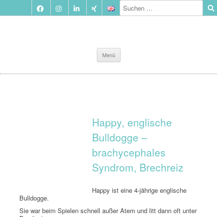
Zum
Menü
Inhalt
springen
Happy, englische
Bulldogge –
brachycephales
Syndrom, Brechreiz
Happy ist eine 4-jährige englische
Bulldogge.
Sie war beim Spielen schnell außer Atem und litt dann oft unter