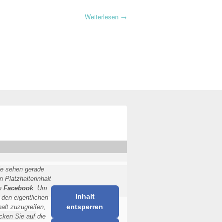
Weiterlesen
→
ie sehen gerade
n Platzhalterinhalt
n
Facebook
. Um
Inhalt
 den eigentlichen
entsperren
halt zuzugreifen,
icken Sie auf die