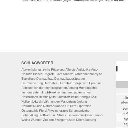
AUTO-NOSODEN
GEOPATHISCHE
BELASTUNGEN/ELEKTROSMOG
ENERGETISCHES HEILEN – AUCH
FÜR MENSCHEN
SCHLAGWÖRTER
Abwechslungsreiche Fütterung
Allergie
Antibiotika
Auto-
Nosode
Bianca Hogrefe
Bioresonanz
Bioresonanzanalyse
Borreliose
Darmaufbau
Darmaufbaupräparate
Darmsanierung
Dermatitis
Durchfall
Energetisch
Epilepsie
Fehlfunktion der physiologischen Atmung
Homöopathie
Immunsystem
Impf-Reaktion
Impfung
japanisches
Heilströmen
jin shin jyutsu
Juckreiz
keine Energie
Kolik
S
Koliken
L-Lysin
Lähmungen
Mandelentzündung
eine
Naturheilkunde
Naturheilkunde für Tiere
Operation
vo
Osteopathie
Pferd
Physiotherapie
Schamanische
auf
Behandlung
Stoffwechsel
Stress
Tierkommunikation
Tumor
In
Welpe
Wunden
Zecken
Zwingerhusten
Übersäuerung
kl