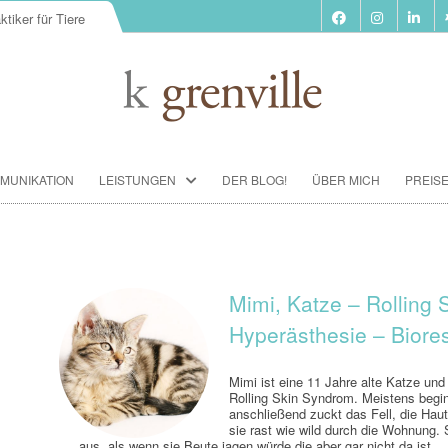
ktiker für Tiere
Zum
MUNIKATION
LEISTUNGEN
DER BLOG!
ÜBER MICH
PREIS
Inhalt
springen
BIORESONANZ-THERAPIE
SEMINARE
TIERKOMMUNIKATION SEMINARE
Mimi, Katze – Rolling 
Hyperästhesie – Bior
FUTTERBERATUNG
IMPFBERATUNG
Mimi ist eine 11 Jahre alte Katze und
Rolling Skin Syndrom. Meistens beginn
HOMÖOPATHIE
anschließend zuckt das Fell, die Haut
sie rast wie wild durch die Wohnung. 
aus, als wenn sie Beute jagen würde,die aber gar nicht da ist.