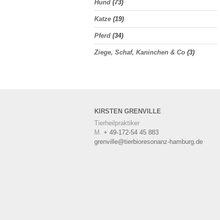
Hund
(73)
Katze
(19)
Pferd
(34)
Ziege, Schaf, Kaninchen & Co
(3)
KIRSTEN
GRENVILLE
Tierheilpraktiker
M.
+ 49-172-54 45 883
grenville@tierbioresonanz-hamburg.de