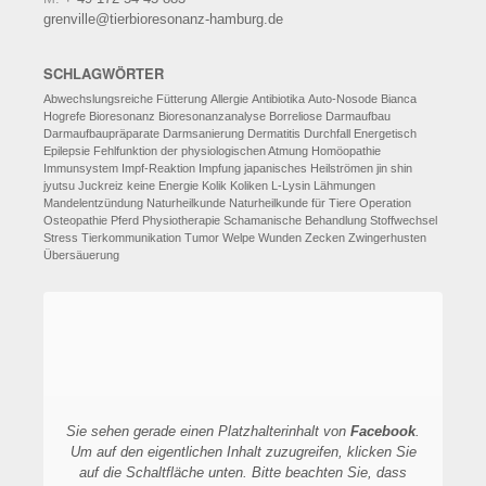
grenville@tierbioresonanz-hamburg.de
SCHLAGWÖRTER
Abwechslungsreiche Fütterung
Allergie
Antibiotika
Auto-Nosode
Bianca
Hogrefe
Bioresonanz
Bioresonanzanalyse
Borreliose
Darmaufbau
Darmaufbaupräparate
Darmsanierung
Dermatitis
Durchfall
Energetisch
Epilepsie
Fehlfunktion der physiologischen Atmung
Homöopathie
Immunsystem
Impf-Reaktion
Impfung
japanisches Heilströmen
jin shin
jyutsu
Juckreiz
keine Energie
Kolik
Koliken
L-Lysin
Lähmungen
Mandelentzündung
Naturheilkunde
Naturheilkunde für Tiere
Operation
Osteopathie
Pferd
Physiotherapie
Schamanische Behandlung
Stoffwechsel
Stress
Tierkommunikation
Tumor
Welpe
Wunden
Zecken
Zwingerhusten
Übersäuerung
Sie sehen gerade einen Platzhalterinhalt von
Facebook
.
Um auf den eigentlichen Inhalt zuzugreifen, klicken Sie
auf die Schaltfläche unten. Bitte beachten Sie, dass