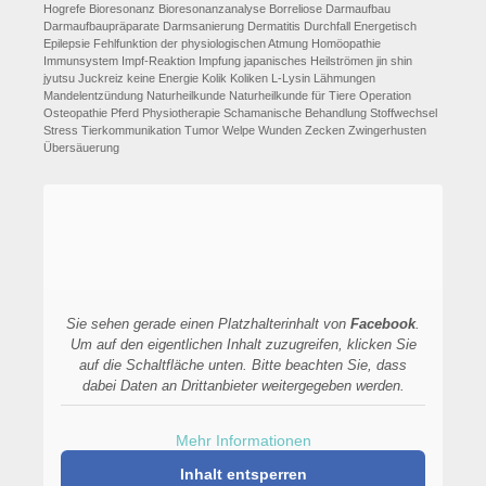
Hogrefe
Bioresonanz
Bioresonanzanalyse
Borreliose
Darmaufbau
Darmaufbaupräparate
Darmsanierung
Dermatitis
Durchfall
Energetisch
Epilepsie
Fehlfunktion der physiologischen Atmung
Homöopathie
Immunsystem
Impf-Reaktion
Impfung
japanisches Heilströmen
jin shin
jyutsu
Juckreiz
keine Energie
Kolik
Koliken
L-Lysin
Lähmungen
Mandelentzündung
Naturheilkunde
Naturheilkunde für Tiere
Operation
Osteopathie
Pferd
Physiotherapie
Schamanische Behandlung
Stoffwechsel
Stress
Tierkommunikation
Tumor
Welpe
Wunden
Zecken
Zwingerhusten
Übersäuerung
Sie sehen gerade einen Platzhalterinhalt von
Facebook
.
Um auf den eigentlichen Inhalt zuzugreifen, klicken Sie
auf die Schaltfläche unten. Bitte beachten Sie, dass
dabei Daten an Drittanbieter weitergegeben werden.
Mehr Informationen
Inhalt entsperren