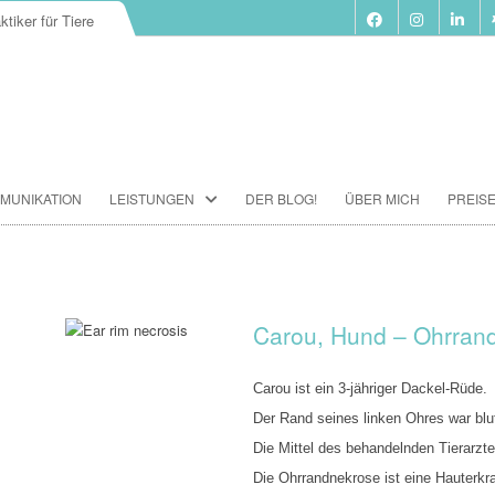
ktiker für Tiere
Zum
MUNIKATION
LEISTUNGEN
DER BLOG!
ÜBER MICH
PREIS
Inhalt
springen
BIORESONANZ-THERAPIE
SEMINARE
TIERKOMMUNIKATION SEMINARE
Carou, Hund – Ohrran
FUTTERBERATUNG
Carou ist ein 3-jähriger Dackel-Rüde.
IMPFBERATUNG
Der Rand seines linken Ohres war blu
Die Mittel des behandelnden Tierarzt
HOMÖOPATHIE
Die Ohrrandnekrose ist eine Hauterkr