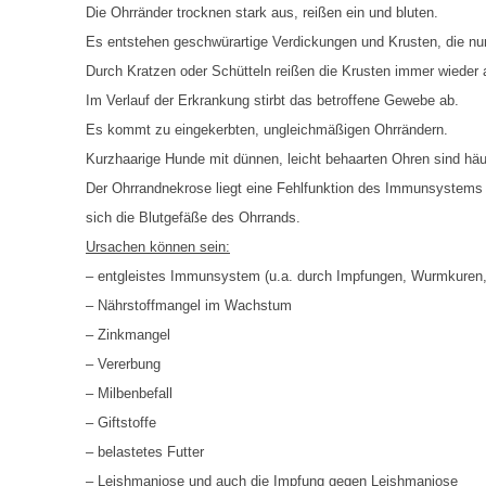
AUTO-NOSODEN
Die Ohrränder trocknen stark aus, reißen ein und bluten.
Es entstehen geschwürartige Verdickungen und Krusten, die nu
GEOPATHISCHE
Durch Kratzen oder Schütteln reißen die Krusten immer wieder a
BELASTUNGEN/ELEKTROSMOG
Im Verlauf der Erkrankung stirbt das betroffene Gewebe ab.
ENERGETISCHES HEILEN – AUCH
Es kommt zu eingekerbten, ungleichmäßigen Ohrrändern.
FÜR MENSCHEN
Kurzhaarige Hunde mit dünnen, leicht behaarten Ohren sind häuf
Der Ohrrandnekrose liegt eine Fehlfunktion des Immunsystems
sich die Blutgefäße des Ohrrands.
Ursachen können sein:
– entgleistes Immunsystem (u.a. durch Impfungen, Wurmkuren,
– Nährstoffmangel im Wachstum
– Zinkmangel
– Vererbung
– Milbenbefall
– Giftstoffe
– belastetes Futter
– Leishmaniose und auch die Impfung gegen Leishmaniose