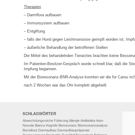
Therapien
– Darmflora aufbauen
– Immunsystem aufbauen
– Entgiftung
– falls der Hund gegen Leishmansiose geimpft worden ist, Impfu
– äußerliche Behandlung der betroffenen Stellen
Die Mittel des behandelnden Tierarztes brachten keine Besseru
Im Patienten-Besitzer-Gespräch wurde schnell klar, daß die St
Impfung begannen.
Mit der Bioresonanz-BNR-Analyse konnten wir die für Carou rich
nach 2 Wochen war das Ohr komplett abgeheilt.
SCHLAGWÖRTER
Abwechslungsreiche Fütterung
Allergie
Antibiotika
Auto-
Nosode
Bianca Hogrefe
Bioresonanz
Bioresonanzanalyse
Borreliose
Darmaufbau
Darmaufbaupräparate