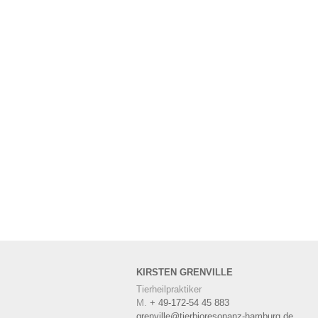
KIRSTEN
GRENVILLE
Tierheilpraktiker
M.
+ 49-172-54 45 883
grenville@tierbioresonanz-hamburg.de