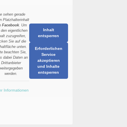
ie sehen gerade
n Platzhalterinhalt
n
Facebook
. Um
Inhalt
 den eigentlichen
entsperren
halt zuzugreifen,
icken Sie auf die
haltfläche unten.
Erforderlichen
tte beachten Sie,
Service
s dabei Daten an
akzeptieren
Drittanbieter
und Inhalte
weitergegeben
entsperren
werden.
r Informationen