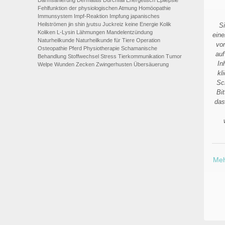
Darmsanierung
Dermatitis
Durchfall
Energetisch
Epilepsie
Fehlfunktion der physiologischen Atmung
Homöopathie
Immunsystem
Impf-Reaktion
Impfung
japanisches
Heilströmen
jin shin jyutsu
Juckreiz
keine Energie
Kolik
S
Koliken
L-Lysin
Lähmungen
Mandelentzündung
eine
Naturheilkunde
Naturheilkunde für Tiere
Operation
vo
Osteopathie
Pferd
Physiotherapie
Schamanische
auf
Behandlung
Stoffwechsel
Stress
Tierkommunikation
Tumor
In
Welpe
Wunden
Zecken
Zwingerhusten
Übersäuerung
kl
Sc
Bi
das
Meh