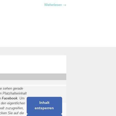
Weiterlesen
→
ie sehen gerade
n Platzhalterinhalt
n
Facebook
. Um
Inhalt
 den eigentlichen
entsperren
halt zuzugreifen,
icken Sie auf die