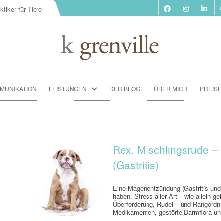
ktiker für Tiere
Zum
MUNIKATION
LEISTUNGEN
DER BLOG!
ÜBER MICH
PREIS
Inhalt
springen
BIORESONANZ-THERAPIE
SEMINARE
TIERKOMMUNIKATION SEMINARE
Rex, Mischlingsrüde 
(Gastritis)
FUTTERBERATUNG
IMPFBERATUNG
Eine Magenentzündung (Gastritis un
haben. Stress aller Art – wie allein g
HOMÖOPATHIE
Überforderung, Rudel – und Rangord
Medikamenten, gestörte Darmflora 