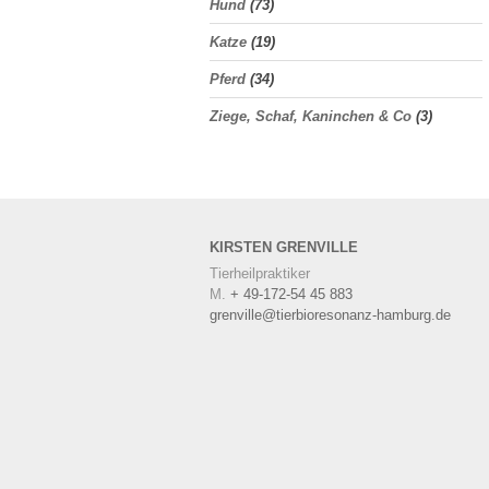
Hund
(73)
Katze
(19)
Pferd
(34)
Ziege, Schaf, Kaninchen & Co
(3)
KIRSTEN
GRENVILLE
Tierheilpraktiker
M.
+ 49-172-54 45 883
grenville@tierbioresonanz-hamburg.de