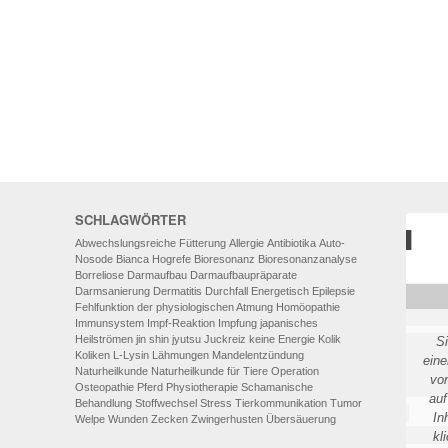
AUTO-NOSODEN
GEOPATHISCHE
BELASTUNGEN/ELEKTROSMOG
ENERGETISCHES HEILEN – AUCH
FÜR MENSCHEN
SCHLAGWÖRTER
Abwechslungsreiche Fütterung
Allergie
Antibiotika
Auto-
Nosode
Bianca Hogrefe
Bioresonanz
Bioresonanzanalyse
Borreliose
Darmaufbau
Darmaufbaupräparate
Darmsanierung
Dermatitis
Durchfall
Energetisch
Epilepsie
Fehlfunktion der physiologischen Atmung
Homöopathie
Immunsystem
Impf-Reaktion
Impfung
japanisches
Heilströmen
jin shin jyutsu
Juckreiz
keine Energie
Kolik
S
Koliken
L-Lysin
Lähmungen
Mandelentzündung
eine
Naturheilkunde
Naturheilkunde für Tiere
Operation
vo
Osteopathie
Pferd
Physiotherapie
Schamanische
auf
Behandlung
Stoffwechsel
Stress
Tierkommunikation
Tumor
In
Welpe
Wunden
Zecken
Zwingerhusten
Übersäuerung
kl