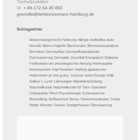
Tierheilpraktiker
M.
+ 49-172-54 45 883
grenville@tierbioresonanz-hamburg.de
Schlagwörter
Abwechslungsreiche Fütterung
Allergie
Antibiotika
Auto-
Nosode
Bianca Hogrefe
Bioresonanz
Bioresonanzanalyse
Borreliose
Darmaufbau
Darmaufbaupräparate
Darmsanierung
Dermatitis
Durchfall
Energetisch
Epilepsie
Fehlfunktion der physiologischen Atmung
Homöopathie
Immunsystem
Impf-Reaktion
Impfung
japanisches
Heilströmen
jin shin jyutsu
Juckreiz
keine Energie
Kolik
Koliken
L-Lysin
Lähmungen
Mandelentzündung
Naturheilkunde
Naturheilkunde für Tiere
Operation
Osteopathie
Pferd
Physiotherapie
Schamanische
Behandlung
Stoffwechsel
Stress
Tierkommunikation
Tumor
Welpe
Wunden
Zecken
Zwingerhusten
Übersäuerung