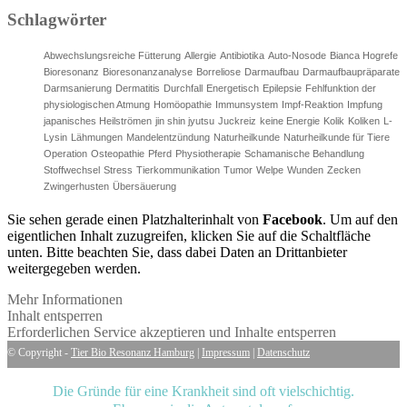
Schlagwörter
Abwechslungsreiche Fütterung
Allergie
Antibiotika
Auto-Nosode
Bianca Hogrefe
Bioresonanz
Bioresonanzanalyse
Borreliose
Darmaufbau
Darmaufbaupräparate
Darmsanierung
Dermatitis
Durchfall
Energetisch
Epilepsie
Fehlfunktion der
physiologischen Atmung
Homöopathie
Immunsystem
Impf-Reaktion
Impfung
japanisches Heilströmen
jin shin jyutsu
Juckreiz
keine Energie
Kolik
Koliken
L-
Lysin
Lähmungen
Mandelentzündung
Naturheilkunde
Naturheilkunde für Tiere
Operation
Osteopathie
Pferd
Physiotherapie
Schamanische Behandlung
Stoffwechsel
Stress
Tierkommunikation
Tumor
Welpe
Wunden
Zecken
Zwingerhusten
Übersäuerung
Sie sehen gerade einen Platzhalterinhalt von
Facebook
. Um auf den
eigentlichen Inhalt zuzugreifen, klicken Sie auf die Schaltfläche
unten. Bitte beachten Sie, dass dabei Daten an Drittanbieter
weitergegeben werden.
Mehr Informationen
Inhalt entsperren
Erforderlichen Service akzeptieren und Inhalte entsperren
© Copyright -
Tier Bio Resonanz Hamburg
|
Impressum
|
Datenschutz
Die Gründe für eine Krankheit sind oft vielschichtig.