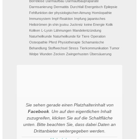
Borreliose
Darmaufbau
Darmaufbaupräparate
Darmsanierung
Dermatitis
Durchfall
Energetisch
Epilepsie
Fehlfunktion der physiologischen Atmung
Homöopathie
Immunsystem
Impf-Reaktion
Impfung
japanisches
Heilströmen
jin shin jyutsu
Juckreiz
keine Energie
Kolik
Koliken
L-Lysin
Lähmungen
Mandelentzündung
Naturheilkunde
Naturheilkunde für Tiere
Operation
Osteopathie
Pferd
Physiotherapie
Schamanische
Behandlung
Stoffwechsel
Stress
Tierkommunikation
Tumor
Welpe
Wunden
Zecken
Zwingerhusten
Übersäuerung
Sie sehen gerade einen Platzhalterinhalt von
Facebook
. Um auf den eigentlichen Inhalt
zuzugreifen, klicken Sie auf die Schaltfläche
unten. Bitte beachten Sie, dass dabei Daten an
Drittanbieter weitergegeben werden.