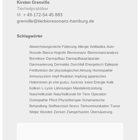
Kirsten
Grenville
Tierheilpraktiker
M.
+ 49-172-54 45 883
grenville@tierbioresonanz-hamburg.de
Schlagwörter
Abwechslungsreiche Fütterung
Allergie
Antibiotika
Auto-
Nosode
Bianca Hogrefe
Bioresonanz
Bioresonanzanalyse
Borreliose
Darmaufbau
Darmaufbaupräparate
Darmsanierung
Dermatitis
Durchfall
Energetisch
Epilepsie
Fehlfunktion der physiologischen Atmung
Homöopathie
Immunsystem
Impf-Reaktion
Impfung
japanisches
Heilströmen
jin shin jyutsu
Juckreiz
keine Energie
Kolik
Koliken
L-Lysin
Lähmungen
Mandelentzündung
Naturheilkunde
Naturheilkunde für Tiere
Operation
Osteopathie
Pferd
Physiotherapie
Schamanische
Behandlung
Stoffwechsel
Stress
Tierkommunikation
Tumor
Welpe
Wunden
Zecken
Zwingerhusten
Übersäuerung