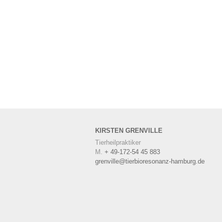
KIRSTEN
GRENVILLE
Tierheilpraktiker
M.
+ 49-172-54 45 883
grenville@tierbioresonanz-hamburg.de