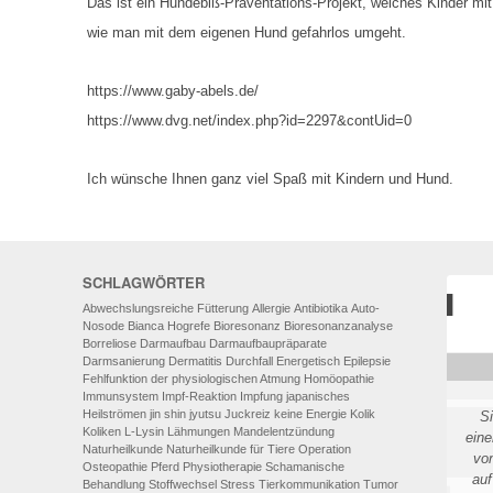
Das ist ein Hundebiß-Präventations-Projekt, welches
Kinder mit
wie man mit dem eigenen Hund gefahrlos umgeht.
https://www.gaby-abels.de/
https://www.dvg.net/index.php?id=2297&contUid=0
Ich wünsche Ihnen ganz viel Spaß mit Kindern und Hund.
SCHLAGWÖRTER
Abwechslungsreiche Fütterung
Allergie
Antibiotika
Auto-
Nosode
Bianca Hogrefe
Bioresonanz
Bioresonanzanalyse
Borreliose
Darmaufbau
Darmaufbaupräparate
Darmsanierung
Dermatitis
Durchfall
Energetisch
Epilepsie
Fehlfunktion der physiologischen Atmung
Homöopathie
Immunsystem
Impf-Reaktion
Impfung
japanisches
Heilströmen
jin shin jyutsu
Juckreiz
keine Energie
Kolik
S
Koliken
L-Lysin
Lähmungen
Mandelentzündung
eine
Naturheilkunde
Naturheilkunde für Tiere
Operation
vo
Osteopathie
Pferd
Physiotherapie
Schamanische
auf
Behandlung
Stoffwechsel
Stress
Tierkommunikation
Tumor