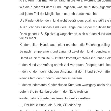
Als Eltern muß man von Anfang an die Verantwortung zu übern
AUTO-NOSODEN
wie die Kinder mit dem Hund umgehen, was sie dürfen (eigentl
GEOPATHISCHE
auf jeden Fall die Möglichkeit hat, sich zurückzuziehen.
BELASTUNGEN/ELEKTROSMOG
Die Kinder dürfen den Hund nicht bedrängen, egal, wie süß sie i
Aus Sicht des Hundes sind viele Dinge, die Kinder mit ihnen tun
ENERGETISCHES HEILEN – AUCH
FÜR MENSCHEN
Dazu gehört z.B. Spielzeug wegnehmen, sich auf den Hund werfe
vieles mehr.
Kinder sollten Hunde auch nicht erziehen, die Erziehung oblie
Je nach Temperament und Langmut zeigt der Hund irgendwann d
Damit es nicht zu Beiß-Unfällen kommt,empfehle ich Ihnen Fol
– den Hund von Anfang an mit viel Vertrauen, Respekt und Lieb
– den Kindern den richtigen Umgang mit dem Hund zu vermittel
– vor allem den Kindern Grenzen zu setzen
– den wunderbaren Kinder-Hunde-Kurs von www.gaby-abels.de 
sofern Sie in Hamburg oder in der Nähe wohnen
– oder natürlich jeden anderen Hunde-Kinder-Kurs
– „ Der blaue Hund“ als Buch, CD oder App