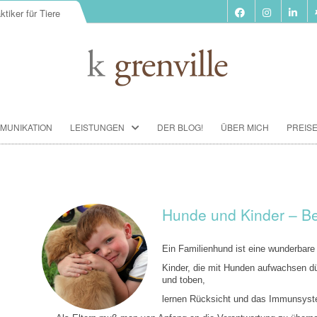
ktiker für Tiere
Zum
MUNIKATION
LEISTUNGEN
DER BLOG!
ÜBER MICH
PREIS
Inhalt
springen
BIORESONANZ-THERAPIE
SEMINARE
TIERKOMMUNIKATION SEMINARE
Hunde und Kinder – Be
FUTTERBERATUNG
Ein Familienhund ist eine wunderbare
IMPFBERATUNG
Kinder, die mit Hunden aufwachsen dü
und toben,
HOMÖOPATHIE
lernen Rücksicht und das Immunsyst