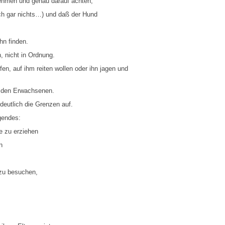
ehmen und genau darauf achten,
ich gar nichts…) und daß der Hund
hn finden.
, nicht in Ordnung.
n, auf ihm reiten wollen oder ihn jagen und
gt den Erwachsenen.
eutlich die Grenzen auf.
gendes:
e zu erziehen
n
zu besuchen,