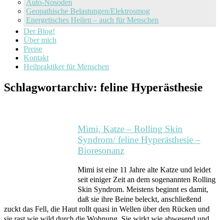
Auto-Nosoden
Geopathische Belastungen/Elektrosmog
Energetisches Heilen – auch für Menschen
Der Blog!
Über mich
Preise
Kontakt
Heilpraktiker für Menschen
Schlagwortarchiv:
feline Hyperästhesie
Mimi, Katze – Rolling Skin
Syndrom/ feline Hyperästhesie –
Bioresonanz
Mimi ist eine 11 Jahre alte Katze und leidet
seit einiger Zeit an dem sogenannten Rolling
Skin Syndrom. Meistens beginnt es damit,
daß sie ihre Beine beleckt, anschließend
zuckt das Fell, die Haut rollt quasi in Wellen über den Rücken und
sie rast wie wild durch die Wohnung. Sie wirkt wie abwesend und