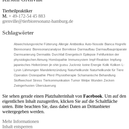
Tierheilpraktiker
M.
+ 49-172-54 45 883
grenville@tierbioresonanz-hamburg.de
Schlagwörter
Abwechslungsreiche Fütterung
Allergie
Antibiotika
Auto-Nosode
Bianca Hogrefe
Bioresonanz
Bioresonanzanalyse
Borreliose
Darmaufbau
Darmaufbaupräparate
Darmsanierung
Dermatitis
Durchfall
Energetisch
Epilepsie
Fehlfunktion der
physiologischen Atmung
Homöopathie
Immunsystem
Impf-Reaktion
Impfung
japanisches Heilströmen
jin shin jyutsu
Juckreiz
keine Energie
Kolik
Koliken
L-
Lysin
Lähmungen
Mandelentzündung
Naturheilkunde
Naturheilkunde für Tiere
Operation
Osteopathie
Pferd
Physiotherapie
Schamanische Behandlung
Stoffwechsel
Stress
Tierkommunikation
Tumor
Welpe
Wunden
Zecken
Zwingerhusten
Übersäuerung
Sie sehen gerade einen Platzhalterinhalt von
Facebook
. Um auf den
eigentlichen Inhalt zuzugreifen, klicken Sie auf die Schaltfläche
unten. Bitte beachten Sie, dass dabei Daten an Drittanbieter
weitergegeben werden.
Mehr Informationen
Inhalt entsperren