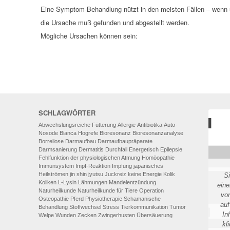
AUTO-NOSODEN
Eine Symptom-Behandlung nützt in den meisten Fällen – wenn üb
die Ursache muß gefunden und abgestellt werden.
GEOPATHISCHE
Mögliche Ursachen können sein:
BELASTUNGEN/ELEKTROSMOG
ENERGETISCHES HEILEN – AUCH
FÜR MENSCHEN
SCHLAGWÖRTER
Abwechslungsreiche Fütterung
Allergie
Antibiotika
Auto-
Nosode
Bianca Hogrefe
Bioresonanz
Bioresonanzanalyse
Borreliose
Darmaufbau
Darmaufbaupräparate
Darmsanierung
Dermatitis
Durchfall
Energetisch
Epilepsie
Fehlfunktion der physiologischen Atmung
Homöopathie
Immunsystem
Impf-Reaktion
Impfung
japanisches
Heilströmen
jin shin jyutsu
Juckreiz
keine Energie
Kolik
S
Koliken
L-Lysin
Lähmungen
Mandelentzündung
eine
Naturheilkunde
Naturheilkunde für Tiere
Operation
vo
Osteopathie
Pferd
Physiotherapie
Schamanische
auf
Behandlung
Stoffwechsel
Stress
Tierkommunikation
Tumor
In
Welpe
Wunden
Zecken
Zwingerhusten
Übersäuerung
kl