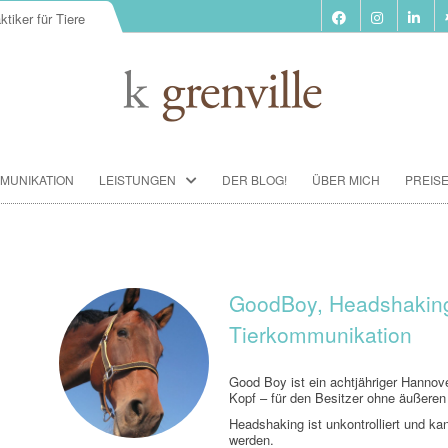
ktiker für Tiere
Zum
MUNIKATION
LEISTUNGEN
DER BLOG!
ÜBER MICH
PREIS
Inhalt
springen
BIORESONANZ-THERAPIE
SEMINARE
TIERKOMMUNIKATION SEMINARE
GoodBoy, Headshaking
Tierkommunikation
FUTTERBERATUNG
IMPFBERATUNG
Good Boy ist ein achtjähriger Hannover
Kopf – für den Besitzer ohne äußeren
HOMÖOPATHIE
Headshaking ist unkontrolliert und kan
werden.