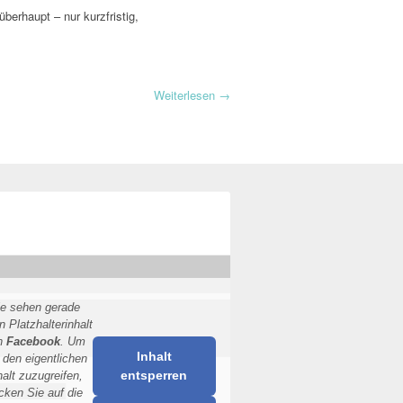
erhaupt – nur kurzfristig,
Weiterlesen
→
ie sehen gerade
n Platzhalterinhalt
n
Facebook
. Um
Inhalt
 den eigentlichen
entsperren
halt zuzugreifen,
icken Sie auf die