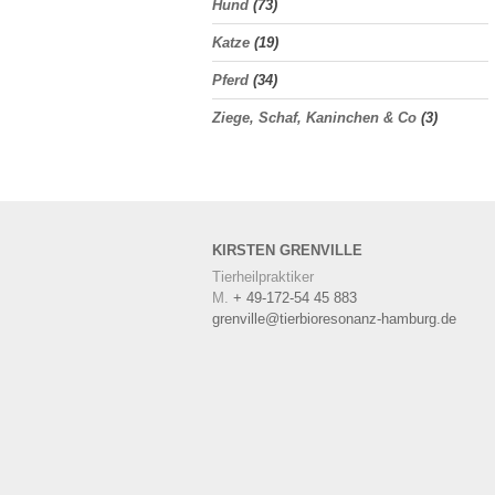
Hund
(73)
Katze
(19)
Pferd
(34)
Ziege, Schaf, Kaninchen & Co
(3)
KIRSTEN
GRENVILLE
Tierheilpraktiker
M.
+ 49-172-54 45 883
grenville@tierbioresonanz-hamburg.de