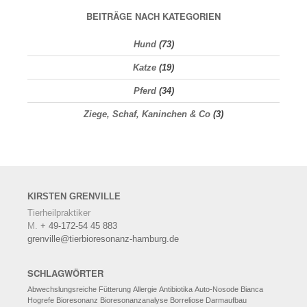
BEITRÄGE NACH KATEGORIEN
Hund
(73)
Katze
(19)
Pferd
(34)
Ziege, Schaf, Kaninchen & Co
(3)
KIRSTEN
GRENVILLE
Tierheilpraktiker
M.
+ 49-172-54 45 883
grenville@tierbioresonanz-hamburg.de
SCHLAGWÖRTER
Abwechslungsreiche Fütterung
Allergie
Antibiotika
Auto-Nosode
Bianca
Hogrefe
Bioresonanz
Bioresonanzanalyse
Borreliose
Darmaufbau