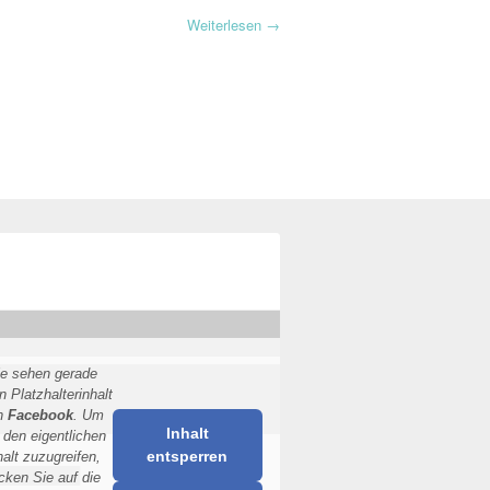
Weiterlesen
→
ie sehen gerade
n Platzhalterinhalt
n
Facebook
. Um
Inhalt
 den eigentlichen
entsperren
halt zuzugreifen,
icken Sie auf die