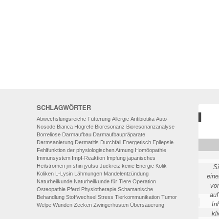
AUTO-NOSODEN
GEOPATHISCHE
BELASTUNGEN/ELEKTROSMOG
ENERGETISCHES HEILEN – AUCH
FÜR MENSCHEN
SCHLAGWÖRTER
Abwechslungsreiche Fütterung
Allergie
Antibiotika
Auto-
Nosode
Bianca Hogrefe
Bioresonanz
Bioresonanzanalyse
Borreliose
Darmaufbau
Darmaufbaupräparate
Darmsanierung
Dermatitis
Durchfall
Energetisch
Epilepsie
Fehlfunktion der physiologischen Atmung
Homöopathie
Immunsystem
Impf-Reaktion
Impfung
japanisches
Heilströmen
jin shin jyutsu
Juckreiz
keine Energie
Kolik
S
Koliken
L-Lysin
Lähmungen
Mandelentzündung
eine
Naturheilkunde
Naturheilkunde für Tiere
Operation
vo
Osteopathie
Pferd
Physiotherapie
Schamanische
auf
Behandlung
Stoffwechsel
Stress
Tierkommunikation
Tumor
In
Welpe
Wunden
Zecken
Zwingerhusten
Übersäuerung
kl