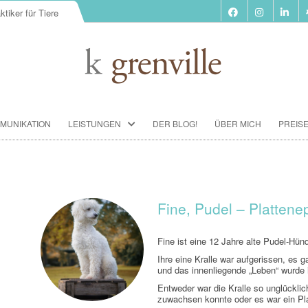
ktiker für Tiere
Zum
MUNIKATION
LEISTUNGEN
DER BLOG!
ÜBER MICH
PREIS
Inhalt
springen
BIORESONANZ-THERAPIE
SEMINARE
TIERKOMMUNIKATION SEMINARE
Fine, Pudel – Plattene
FUTTERBERATUNG
Fine ist eine 12 Jahre alte Pudel-Hünd
IMPFBERATUNG
Ihre eine Kralle war aufgerissen, es g
und das innenliegende „Leben“ wurde 
HOMÖOPATHIE
Entweder war die Kralle so unglücklic
zuwachsen konnte oder es war ein Pla