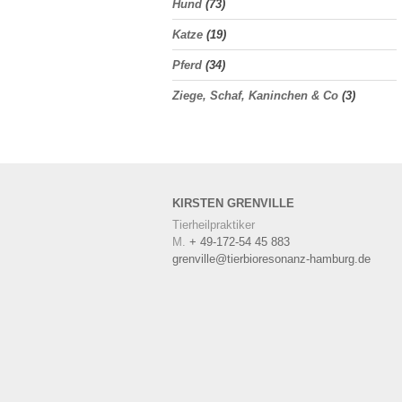
Hund
(73)
Katze
(19)
Pferd
(34)
Ziege, Schaf, Kaninchen & Co
(3)
KIRSTEN
GRENVILLE
Tierheilpraktiker
M.
+ 49-172-54 45 883
grenville@tierbioresonanz-hamburg.de