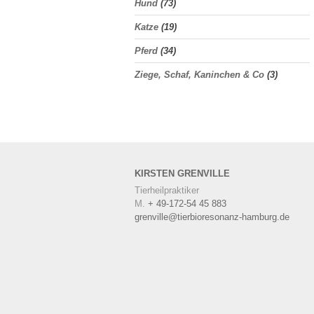
Hund
(73)
Katze
(19)
Pferd
(34)
Ziege, Schaf, Kaninchen & Co
(3)
KIRSTEN
GRENVILLE
Tierheilpraktiker
M.
+ 49-172-54 45 883
grenville@tierbioresonanz-hamburg.de