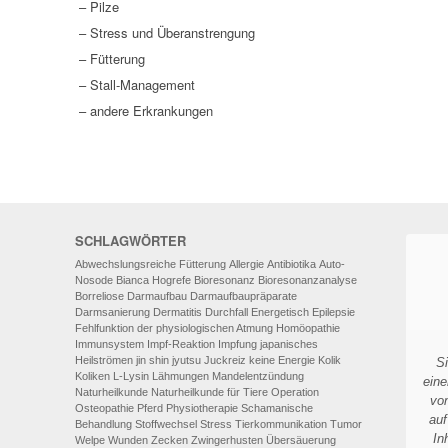
AUTO-NOSODEN
– Pilze
– Stress und Überanstrengung
GEOPATHISCHE
– Fütterung
BELASTUNGEN/ELEKTROSMOG
– Stall-Management
– andere Erkrankungen
ENERGETISCHES HEILEN – AUCH
FÜR MENSCHEN
SCHLAGWÖRTER
Abwechslungsreiche Fütterung
Allergie
Antibiotika
Auto-
Nosode
Bianca Hogrefe
Bioresonanz
Bioresonanzanalyse
Borreliose
Darmaufbau
Darmaufbaupräparate
Darmsanierung
Dermatitis
Durchfall
Energetisch
Epilepsie
Fehlfunktion der physiologischen Atmung
Homöopathie
Immunsystem
Impf-Reaktion
Impfung
japanisches
Heilströmen
jin shin jyutsu
Juckreiz
keine Energie
Kolik
S
Koliken
L-Lysin
Lähmungen
Mandelentzündung
eine
Naturheilkunde
Naturheilkunde für Tiere
Operation
vo
Osteopathie
Pferd
Physiotherapie
Schamanische
auf
Behandlung
Stoffwechsel
Stress
Tierkommunikation
Tumor
In
Welpe
Wunden
Zecken
Zwingerhusten
Übersäuerung