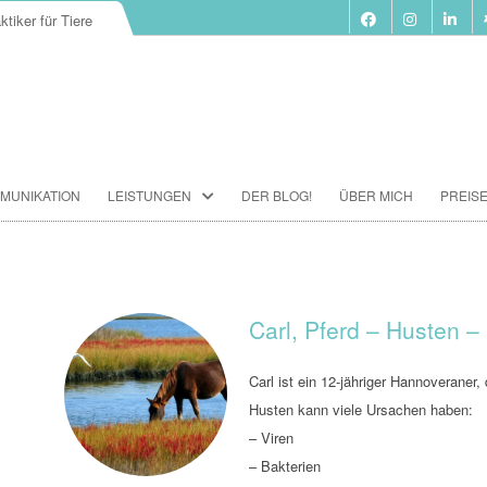
ktiker für Tiere
Zum
MUNIKATION
LEISTUNGEN
DER BLOG!
ÜBER MICH
PREIS
Inhalt
springen
BIORESONANZ-THERAPIE
SEMINARE
TIERKOMMUNIKATION SEMINARE
Carl, Pferd – Husten –
FUTTERBERATUNG
Carl ist ein 12-jähriger Hannoveraner, d
IMPFBERATUNG
Husten kann viele Ursachen haben:
– Viren
HOMÖOPATHIE
– Bakterien