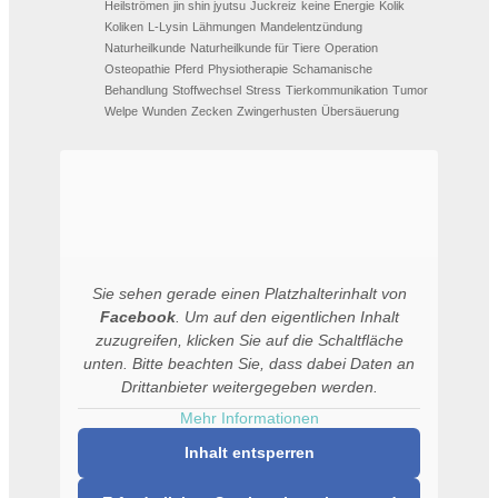
Heilströmen
jin shin jyutsu
Juckreiz
keine Energie
Kolik
Koliken
L-Lysin
Lähmungen
Mandelentzündung
Naturheilkunde
Naturheilkunde für Tiere
Operation
Osteopathie
Pferd
Physiotherapie
Schamanische
Behandlung
Stoffwechsel
Stress
Tierkommunikation
Tumor
Welpe
Wunden
Zecken
Zwingerhusten
Übersäuerung
Sie sehen gerade einen Platzhalterinhalt von
Facebook
. Um auf den eigentlichen Inhalt
zuzugreifen, klicken Sie auf die Schaltfläche
unten. Bitte beachten Sie, dass dabei Daten an
Drittanbieter weitergegeben werden.
Mehr Informationen
Inhalt entsperren