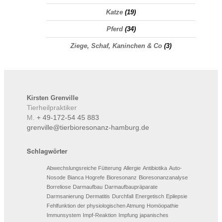
Katze
(19)
Pferd
(34)
Ziege, Schaf, Kaninchen & Co
(3)
Kirsten
Grenville
Tierheilpraktiker
M.
+ 49-172-54 45 883
grenville@tierbioresonanz-hamburg.de
Schlagwörter
Abwechslungsreiche Fütterung
Allergie
Antibiotika
Auto-
Nosode
Bianca Hogrefe
Bioresonanz
Bioresonanzanalyse
Borreliose
Darmaufbau
Darmaufbaupräparate
Darmsanierung
Dermatitis
Durchfall
Energetisch
Epilepsie
Fehlfunktion der physiologischen Atmung
Homöopathie
Immunsystem
Impf-Reaktion
Impfung
japanisches