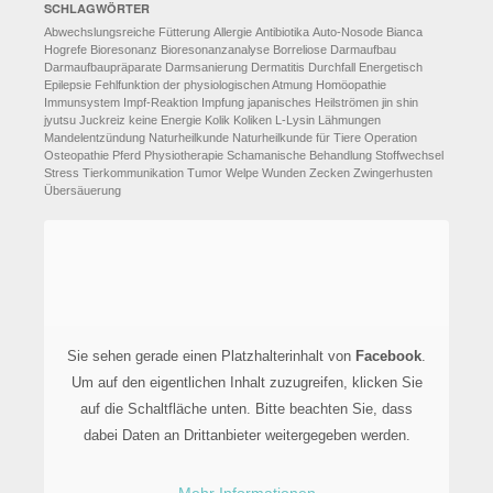
SCHLAGWÖRTER
Abwechslungsreiche Fütterung
Allergie
Antibiotika
Auto-Nosode
Bianca
Hogrefe
Bioresonanz
Bioresonanzanalyse
Borreliose
Darmaufbau
Darmaufbaupräparate
Darmsanierung
Dermatitis
Durchfall
Energetisch
Epilepsie
Fehlfunktion der physiologischen Atmung
Homöopathie
Immunsystem
Impf-Reaktion
Impfung
japanisches Heilströmen
jin shin
jyutsu
Juckreiz
keine Energie
Kolik
Koliken
L-Lysin
Lähmungen
Mandelentzündung
Naturheilkunde
Naturheilkunde für Tiere
Operation
Osteopathie
Pferd
Physiotherapie
Schamanische Behandlung
Stoffwechsel
Stress
Tierkommunikation
Tumor
Welpe
Wunden
Zecken
Zwingerhusten
Übersäuerung
Sie sehen gerade einen Platzhalterinhalt von
Facebook
.
Um auf den eigentlichen Inhalt zuzugreifen, klicken Sie
auf die Schaltfläche unten. Bitte beachten Sie, dass
dabei Daten an Drittanbieter weitergegeben werden.