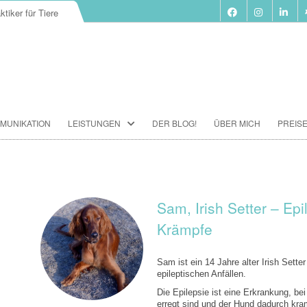
ktiker für Tiere
Zum
MUNIKATION
LEISTUNGEN
DER BLOG!
ÜBER MICH
PREIS
Inhalt
springen
BIORESONANZ-THERAPIE
SEMINARE
TIERKOMMUNIKATION SEMINARE
Sam, Irish Setter – Epi
Krämpfe
FUTTERBERATUNG
IMPFBERATUNG
Sam ist ein 14 Jahre alter Irish Sette
epileptischen Anfällen.
HOMÖOPATHIE
Die Epilepsie ist eine Erkrankung, be
erregt sind und der Hund dadurch kra